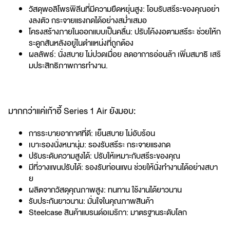
วัสดุพอลิโพรพิลีนที่มีความยืดหยุ่นสูง: โอบรับสรีระของคุณอย่า
งลงตัว กระจายแรงกดได้อย่างสม่ำเสมอ
โครงสร้างภายในออกแบบเป็นคลื่น: ปรับโค้งงอตามสรีระ ช่วยให้ก
ระดูกสันหลังอยู่ในตำแหน่งที่ถูกต้อง
ผลลัพธ์: นั่งสบาย ไม่ปวดเมื่อย ลดอาการอ่อนล้า เพิ่มสมาธิ เสริ
มประสิทธิภาพการทำงาน.
มากกว่าแค่เก้าอี้ Series 1 Air ยังมอบ:
การระบายอากาศที่ดี: เย็นสบาย ไม่อับร้อน
เบาะรองนั่งหนานุ่ม: รองรับสรีระ กระจายแรงกด
ปรับระดับความสูงได้: ปรับให้เหมาะกับสรีระของคุณ
มีที่วางแขนปรับได้: รองรับท่อนแขน ช่วยให้นั่งทำงานได้อย่างสบา
ย
ผลิตจากวัสดุคุณภาพสูง: ทนทาน ใช้งานได้ยาวนาน
รับประกันยาวนาน: มั่นใจในคุณภาพสินค้า
Steelcase สินค้าแบรนด์อเมริกา: มาตรฐานระดับโลก