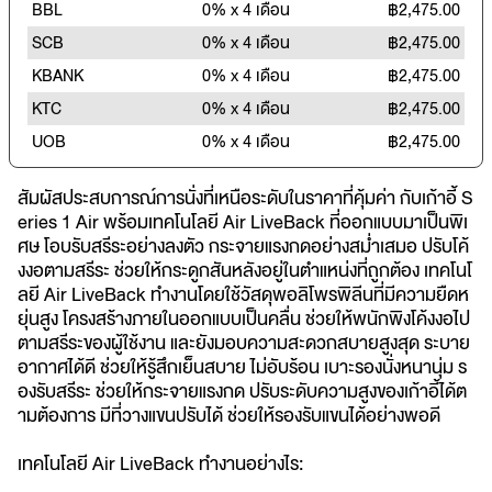
BBL
0% x 4 เดือน
฿2,475.00
SCB
0% x 4 เดือน
฿2,475.00
KBANK
0% x 4 เดือน
฿2,475.00
KTC
0% x 4 เดือน
฿2,475.00
UOB
0% x 4 เดือน
฿2,475.00
สัมผัสประสบการณ์การนั่งที่เหนือระดับในราคาที่คุ้มค่า กับเก้าอี้ S
eries 1 Air พร้อมเทคโนโลยี Air LiveBack ที่ออกแบบมาเป็นพิเ
ศษ โอบรับสรีระอย่างลงตัว กระจายแรงกดอย่างสม่ำเสมอ ปรับโค้
งงอตามสรีระ ช่วยให้กระดูกสันหลังอยู่ในตำแหน่งที่ถูกต้อง เทคโนโ
ลยี Air LiveBack ทำงานโดยใช้วัสดุพอลิโพรพิลีนที่มีความยืดห
ยุ่นสูง โครงสร้างภายในออกแบบเป็นคลื่น ช่วยให้พนักพิงโค้งงอไป
ตามสรีระของผู้ใช้งาน และยังมอบความสะดวกสบายสูงสุด ระบาย
อากาศได้ดี ช่วยให้รู้สึกเย็นสบาย ไม่อับร้อน เบาะรองนั่งหนานุ่ม ร
องรับสรีระ ช่วยให้กระจายแรงกด ปรับระดับความสูงของเก้าอี้ได้ต
ามต้องการ มีที่วางแขนปรับได้ ช่วยให้รองรับแขนได้อย่างพอดี
เทคโนโลยี Air LiveBack ทำงานอย่างไร: