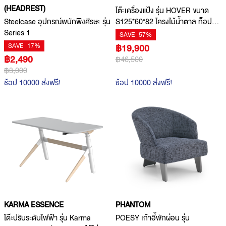
(HEADREST)
โต๊ะเครื่องแป้ง รุ่น HOVER ขนาด
Steelcase อุปกรณ์พนักพิงศีรษะ รุ่น
S125*60*82 โครงไม้น้ำตาล ท็อปทำ
Series 1
สีเทา
SAVE
57%
SAVE
17%
฿19,900
฿2,490
฿46,500
฿3,000
ช้อป 10000 ส่งฟรี!
ช้อป 10000 ส่งฟรี!
KARMA ESSENCE
PHANTOM
โต๊ะปรับระดับไฟฟ้า รุ่น Karma
POESY เก้าอี้พักผ่อน รุ่น