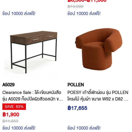
฿8,500-฿11,000
฿13,000
ช้อป 10000 ส่งฟรี!
ช้อป 10000 ส่งฟรี!
A5029
POLLEN
Clearance Sale : โต๊ะเขียนหนังสือ
POESY เก้าอี้พักผ่อน รุ่น POLLEN
รุ่น A5029 ท็อปปิดผิวสีวอลนัท ขา
โครงไม้ หุ้มผ้า ขนาด W92 x D82 x
เหล็กดำ ขนาด W120 x D45 x H76
H75 cm.
SAVE
83%
฿17,655
cm(ไม่มีรับประกัน)
฿1,900
฿11,663
ช้อป 10000 ส่งฟรี!
ช้อป 10000 ส่งฟรี!