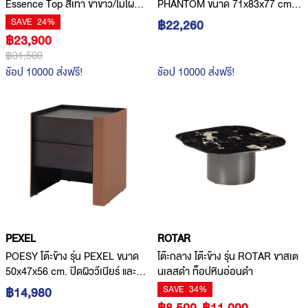
Essence Top สีเทา ขาขาว/ไม้ไผ่
PHANTOM ขนาด 71x83x77 cm.
ขนาด W135xD70xH65~130 cm.
ขาสแตนเลส วัสดุหุ้มผ้า
SAVE
24%
฿22,260
฿23,900
฿31,500
ช้อป 10000 ส่งฟรี!
ช้อป 10000 ส่งฟรี!
PEXEL
ROTAR
POESY โต๊ะข้าง รุ่น PEXEL ขนาด
โต๊ะกลาง โต๊ะข้าง รุ่น ROTAR ขาสเต
50x47x56 cm. ปิดผิววีเนียร์ และ
นเลสดำ ท็อปหินอ่อนดำ
หนังเทียม
SAVE
34%
฿14,980